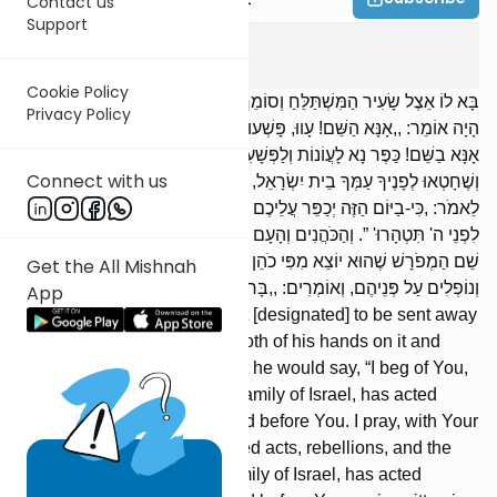
Contact us
Support
Yoma
6
:
2
Cookie Policy
בָּא לוֹ אֵצֶל שָׂעִיר הַמִּשְׁתַּלֵּחַ וְסוֹמֵךְ שְׁתֵּי יָדָיו עָלָיו וּמִתְוַדֶּה. וְכָךְ
Privacy Policy
הָיָה אוֹמֵר: ,,אָנָּא הַשֵּׁם! עָווּ, פָּשְׁעוּ, חָטְאוּ לְפָנֶיךָ עַמְּךָ בֵית יִשְׂרָאֵל.
אָנָּא בַשֵּׁם! כַּפֶּר נָא לָעֲוֹנוֹת וְלַפְּשָׁעִים וְלַחֲטָאִים, שֶׁעָווּ וְשֶׁפָּשְׁעוּ
Connect with us
וְשֶׁחָטְאוּ לְפָנֶיךָ עַמְּךָ בֵית יִשְׂרָאֵל, כַּכָּתוּב בְּתוֹרַת משֶׁה עַבְדֶּךָ
לֵאמֹר: ,כִּי-בַיּוֹם הַזֶּה יְכַפֵּר עֲלֵיכֶם לְטַהֵר אֶתְכֶם מִכֹּל חַטֹּאתֵיכֶם
לִפְנֵי ה' תִּטְהָרוּ' ”. וְהַכֹּהֲנִים וְהָעָם הָעוֹמְדִים בָּעֲזָרָה, כְּשֶׁהָיוּ שׁוֹמְעִים
שֵׁם הַמְפֹרָשׁ שֶׁהוּא יוֹצֵא מִפִּי כֹהֵן גָּדוֹל, הָיוּ כוֹרְעִים וּמִשְׁתַּחֲוִים
Get the All Mishnah
וְנוֹפְלִים עַל פְּנֵיהֶם, וְאוֹמְרִים: ,,בָּרוּךְ שֵׁם כְּבוֹד מַלְכוּתוֹ לְעוֹלָם וָעֶד”.
App
He [then] came to the he-goat [designated] to be sent away
[to Azazel] and he supports both of his hands on it and
confesses. And this is what he would say, “I beg of You,
HASHEM! Your nation, the Family of Israel, has acted
wickedly, rebelled, and sinned before You. I pray, with Your
Name! Forgive now the wicked acts, rebellions, and the
sins, for Your people, the Family of Israel, has acted