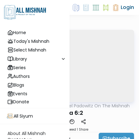
Login
Home
Today's Mishnah
Select Mishnah
Library
Series
Authors
Blogs
Events
Donate
AllMishna
/
Rabbi Joel Padowitz On The Mishnah
Mishna
Yoma 6:2
All Siyum
Download
Speed 1
Share
About All Mishnah
Subscribe
Rabbi Joel Padowitz