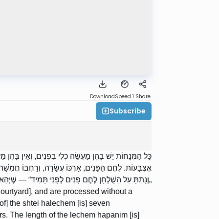
Download
Speed 1
Share
Subscribe
כָּל הַמְּנָחוֹת יֵשׁ בָּהֶן מַעֲשֵׂה כְלִי בִּפְנִים, וְאֵין בָּהֶן מַ
אֶצְבָּעוֹת. לֶחֶם הַפָּנִים, אָרְכּוֹ עֲשָׂרָה, וְרָחְבּוֹ חֲמִשׁ:
וְנָתַתָּ עַל הַשֻּׁלְחָן לֶחֶם פָּנִים לְפָנַי תָּמִיד“ — שֶׁיְּהֵא.
 Courtyard], and are processed without a
of] the shtei halechem [is] seven
ers. The length of the lechem hapanim [is]