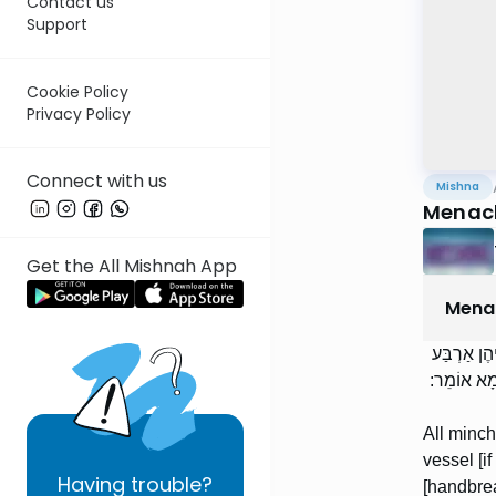
Contact us
Support
Cookie Policy
Privacy Policy
Connect with us
Mishna
Menach
Get the All Mishnah App
Mena
יהֶן אַרְבַּע
וֹמָא אוֹמֵר
All minch
vessel [i
Having
trouble?
[handbrea