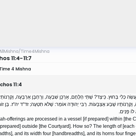
AllMishna
/
Time4Mishna
os 11:4-11:7
Time 4 Mishna
chos
11
:
4
עֲשֵׂה כְלִי בַּחוּץ. כֵּיצַד? שְׁתֵּי הַלֶּחֶם, אָרְכָּן שִׁבְעָה, וְרָחְבָּן אַרְבָּעָה, וְקַרְנוֹתֵ
ָּה, וְקַרְנוֹתָיו שֶׁבַע אֶצְבָּעוֹת. רַבִּי יְהוּדָה אוֹמֵר: שֶׁלֹּא תִטְעֶה; זד“ד יה“ז. בֶּן ז
„ לוֹ פָנִים
ah-offerings are processed in a vessel [if prepared] within [the
f prepared] outside [the Courtyard]. How so? The length of [each 
dths], and its width four [handbreadths], and its horns four fing