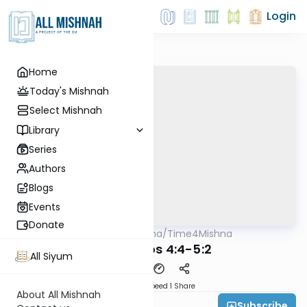
Login
Home
Today's Mishnah
Select Mishnah
Library
Series
Authors
Blogs
Events
Donate
AllMishna
/
Time4Mishna
Mishna
Menachos 4:4-5:2
All Siyum
Download
Speed 1
Share
About All Mishnah
Subscribe
Time 4 Mishna