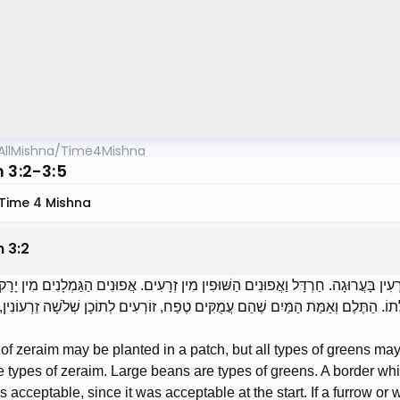
AllMishna
/
Time4Mishna
 3:2-3:5
Time 4 Mishna
m
3
:
2
ְעִין בָּעֲרוּגָה. חַרְדָּל וַאֲפוּנִים הַשּׁוּפִין מִין זְרָעִים. אֲפוּנִים הַגַּמְלָנִים מִין יָרָק.
לָּתוֹ. הַתֶּלֶם וְאַמַּת הַמַּיִם שֶׁהֵם עֲמֻקִּים טֶפַח, זוֹרְעִים לְתוֹכָן שְׁלֹשָׁה זֵרְעוֹנִין
of zeraim may be planted in a patch, but all types of greens ma
 types of zeraim. Large beans are types of greens. A border w
s acceptable, since it was acceptable at the start. If a furrow 