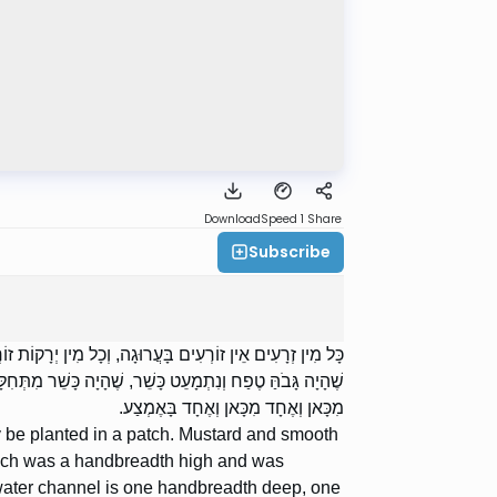
Download
Speed 1
Share
Subscribe
כָּל מִין זְרָעִים אֵין זוֹרְעִים בָּעֲרוּגָה, וְכָל מִין יְרָקוֹת זוֹר
שֶׁהָיָה גָּבֹהַּ טֶפַח וְנִתְמָעֵט כָּשֵׁר, שֶׁהָיָה כָּשֵׁר מִתְּחִ
מִכָּאן וְאֶחָד מִכָּאן וְאֶחָד בָּאֶמְצַע.
y be planted in a patch. Mustard and smooth
hich was a handbreadth high and was
or water channel is one handbreadth deep, one