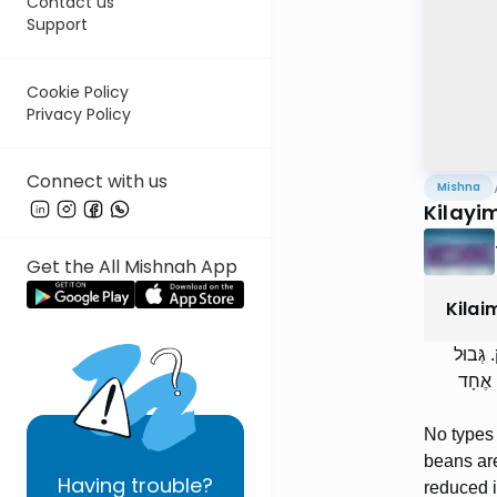
Contact us
Support
Cookie Policy
Privacy Policy
Connect with us
Mishna
Kilayim
Get the All Mishnah App
Kilai
 גְּבוּל
, אֶחָד
No types 
beans are
Having
trouble?
reduced i